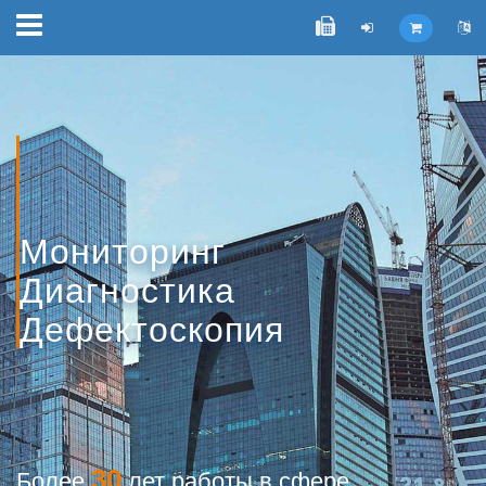
Мониторинг
Диагностика
Дефектоскопия
30
Более
лет работы в сфере