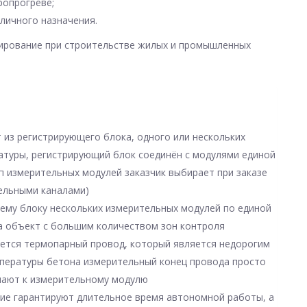
ропрогреве;
личного назначения.
ирование при строительстве жилых и промышленных
т из регистрирующего блока, одного или нескольких
атуры, регистрирующий блок соединён с модулями единой
ип измерительных модулей заказчик выбирает при заказе
тельными каналами)
му блоку нескольких измерительных модулей по единой
на объект с большим количеством зон контроля
уется термопарный провод, который является недорогим
пературы бетона измерительный конец провода просто
ючают к измерительному модулю
ие гарантируют длительное время автономной работы, а