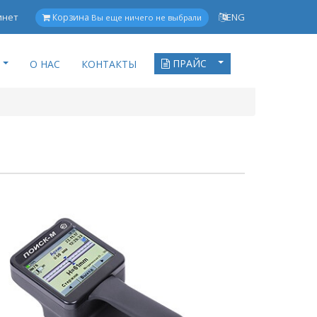
инет
ENG
Корзина
Вы еще ничего не выбрали
ПРАЙС
О НАС
КОНТАКТЫ