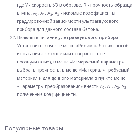
где V - скорость УЗ в образце, R - прочность образца
в МПа, A
, A
, A
, A
- искомые коэффициенты
0
1
2
3
градуировочной зависимости ультразвукового
прибора для данного состава бетона.
Включить питание
ультразвукового прибора
.
Установить в пункте меню «Режим работы» способ
испытания (сквозное или поверхностное
прозвучивание), в меню «Измеряемый параметр»
выбрать прочность, в меню «Материал» требуемый
материал и для данного материала в пункте меню
«Параметры преобразования» внести A
, A
, A
, A
-
0
1
2
3
полученные коэффициенты.
Популярные товары