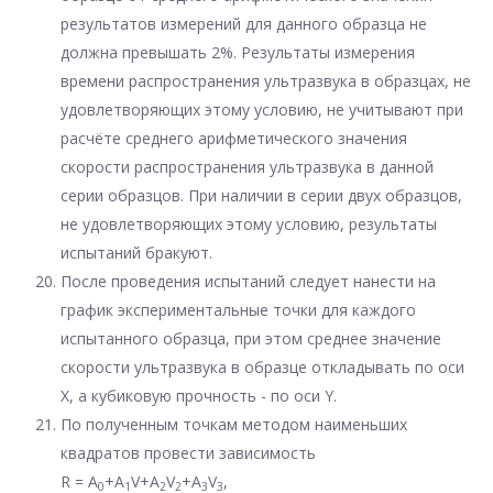
результатов измерений для данного образца не
должна превышать 2%. Результаты измерения
времени распространения ультразвука в образцах, не
удовлетворяющих этому условию, не учитывают при
расчёте среднего арифметического значения
скорости распространения ультразвука в данной
серии образцов. При наличии в серии двух образцов,
не удовлетворяющих этому условию, результаты
испытаний бракуют.
После проведения испытаний следует нанести на
график экспериментальные точки для каждого
испытанного образца, при этом среднее значение
скорости ультразвука в образце откладывать по оси
X, а кубиковую прочность - по оси Y.
По полученным точкам методом наименьших
квадратов провести зависимость
R = A
+A
V+A
V
+A
V
,
0
1
2
2
3
3